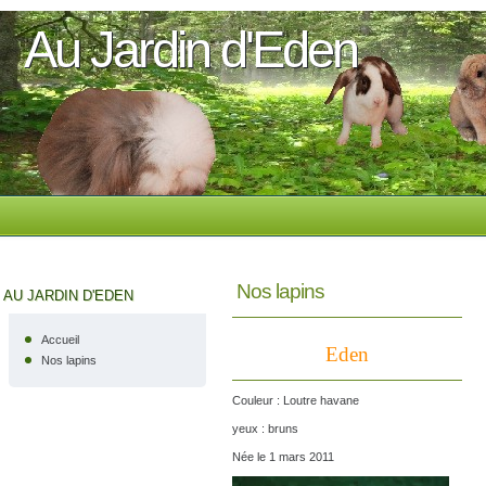
Au Jardin d'Eden
Nos lapins
AU JARDIN D'EDEN
Accueil
Eden
Nos lapins
Couleur : Loutre havane
yeux : bruns
Née le 1 mars 2011